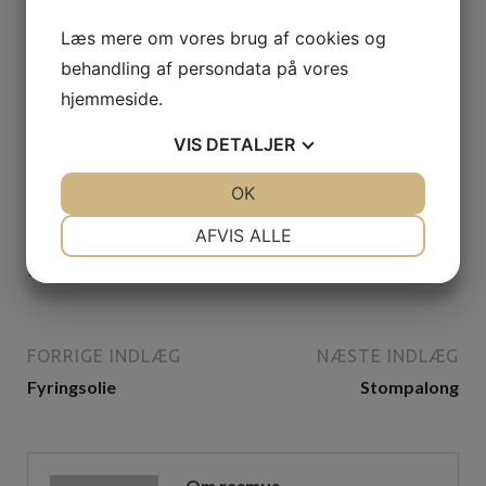
Læs mere om vores brug af cookies og
behandling af persondata på vores
hjemmeside.
VIS
DETALJER
JA
NEJ
OK
JA
NEJ
NØDVENDIGE
PRÆFERENCER
AFVIS ALLE
Professionel facaderens og ventilationsrens
JA
NEJ
JA
NEJ
25. maj 2021
MARKETING
STATISTIK
FORRIGE INDLÆG
NÆSTE INDLÆG
Fyringsolie
Stompalong