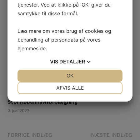
tjenester. Ved at klikke på 'OK' giver du
samtykke til disse formål.
Læs mere om vores brug af cookies og
behandling af persondata på vores
hjemmeside.
VIS
DETALJER
JA
NEJ
OK
JA
NEJ
NØDVENDIGE
PRÆFERENCER
AFVIS ALLE
JA
NEJ
JA
NEJ
Stor København brolægning
MARKETING
STATISTIK
3. juni 2022
FORRIGE INDLÆG
NÆSTE INDLÆG