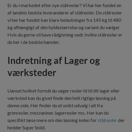
Er du i markedet efter nye stålreoler? Vi har her fundet en
af landets bedste leverandører af stålreoler. De stålreoler
vi her har fundet kan klare belastninger fra 145 kg til 480
kg afhængigt af den hyldestørrelse og variant du vælger.
Hvis du gerne vil have rådgivning vedr. hvilke stålreoler er
du her i de bedste hænder.
Indretning af Lager og
værksteder
Uanset hvilket formål du søger reoler til til dit lager eller
værksted kan du givet finde den helt rigtige løsning på
denne side. Her finder du et unikt udvalg i alt fra
grenreoler, mezzaniner, lagerreoler mv.. Her kan du
specifikt læse mere om den løsning inden for
stålreoler
der
hedder Super Snild.