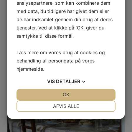
analysepartnere, som kan kombinere dem
med data, du tidligere har givet dem eller
de har indsamlet gennem din brug af deres
tjenester. Ved at klikke på 'OK' giver du
Sådan kan en energirådgiver hjælpe dig med at
samtykke til disse formål.
spare energi og penge
25. marts 2026
Læs mere om vores brug af cookies og
behandling af persondata på vores
hjemmeside.
VIS
DETALJER
JA
NEJ
OK
JA
NEJ
NØDVENDIGE
PRÆFERENCER
AFVIS ALLE
JA
NEJ
JA
NEJ
MARKETING
STATISTIK