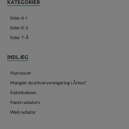
KATEGORIER
Sider A-I
Sider K-S
Sider T-Å
INDLÆG
Nye tusser
Mangler du erhvervsrengøring i Århus?
Kabelbahnen
Panel radiators
Wall radiator