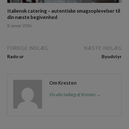
Italiensk catering – autentiske smagsoplevelser til
din næste begivenhed
8. januar 2026
FORRIGE INDLÆG
NÆSTE INDLÆG
Rado ur
Byudstyr
Om Kresten
Vis alle indlæg af Kresten →