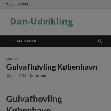
7. august 2026
Dan-Udvikling
MAIN MENU
SIDER A-I
Gulvafhøvling København
12. juni 2012
-
by
rasmus
Gulvafhøvling
København